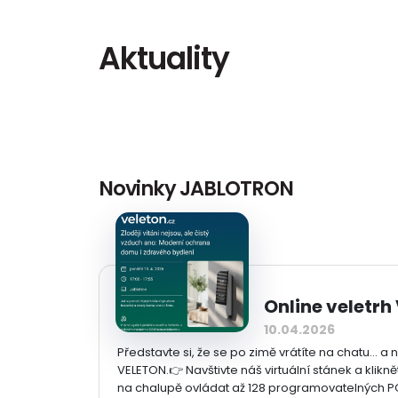
Aktuality
Novinky JABLOTRON
Online veletrh
10.04.2026
Představte si, že se po zimě vrátíte na chatu… a
VELETON.👉 Navštivte náš virtuální stánek a kli
na chalupě ovládat až 128 programovatelných PG 