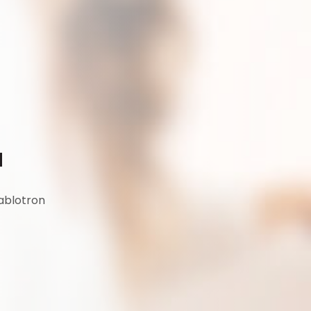
u
Jablotron