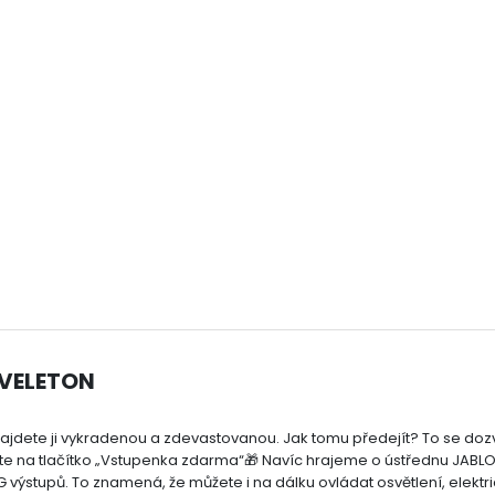
 VELETON
 najdete ji vykradenou a zdevastovanou. Jak tomu předejít? To se doz
kněte na tlačítko „Vstupenka zdarma“🎁 Navíc hrajeme o ústřednu JABL
výstupů. To znamená, že můžete i na dálku ovládat osvětlení, elektri